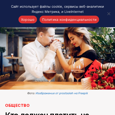
Сайт использует файлы cookie, сервисы веб-аналитики
Яндекс Метрика, и LiveInternet
Хорошо
Политика конфиденциальности
Акценты
Материалы о Рязани и области
Проекты 7 инфо
Здоровье
Интересное
Новости кино и ТВ
Новости России
Политика
Новости мира
Фото:
Изображение от prostooleh на Freepik
Все материалы 7инфо
ОБЩЕСТВО
О НАС