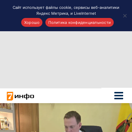
Сайт использует файлы cookie, сервисы веб-аналитики
Яндекс Метрика, и LiveInternet
Хорошо
Политика конфиденциальности
Акценты
Материалы о Рязани и области
Проекты 7 инфо
Здоровье
Интересное
Новости кино и ТВ
Новости России
Политика
Новости мира
Все материалы 7инфо
О НАС