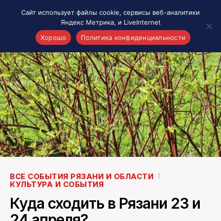
Сайт использует файлы cookie, сервисы веб-аналитики
Яндекс Метрика, и LiveInternet
Хорошо
Политика конфиденциальности
Акценты
Материалы о Рязани и области
Проекты 7 инфо
Здоровье
Интересное
Новости кино и ТВ
Новости России
Политика
Новости мира
ВСЕ СОБЫТИЯ РЯЗАНИ И ОБЛАСТИ
КУЛЬТУРА И СОБЫТИЯ
Все материалы 7инфо
Куда сходить в Рязани 23 и
О НАС
24 апреля?