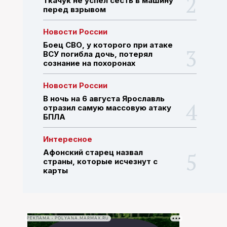
Ткачук не успел сесть в машину
перед взрывом
ПОИСК ПО САЙТУ
Новости России
Боец СВО, у которого при атаке
ВСУ погибла дочь, потерял
сознание на похоронах
Новости России
В ночь на 6 августа Ярославль
отразил самую массовую атаку
БПЛА
Интересное
Афонский старец назвал
страны, которые исчезнут с
карты
РЕКЛАМА • POLYANA.MARMAX.RU