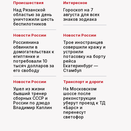
Происшествия
Интересное
Над Рязанской
Гороскоп на 7
областью за день
августа для всех
уничтожили шесть
знаков зодиака
беспилотников
Новости России
Новости России
Россиянина
Трое иностранцев
обвинили в
совершили кражу и
домогательствах к
устроили
египтянке и
потасовку на борту
потребовали 10
рейса
тысяч долларов за
Екатеринбург —
его свободу
Стамбул
Новости России
Транспорт и дороги
Ушел из жизни
На Московском
бывший тренер
шоссе после
сборных СССР и
реконструкции
России по дзюдо
уберут проезд к ТД
Владимир Каплин
«Барс» и
перенесут
светофор