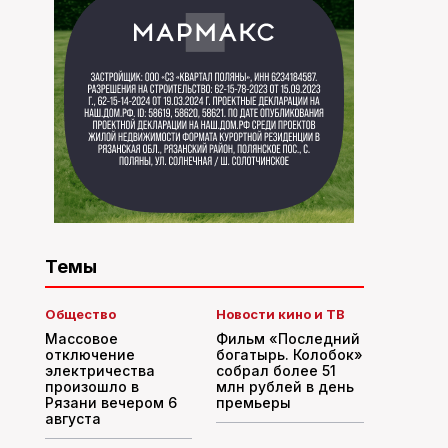
Темы
Общество
Новости кино и ТВ
Массовое
Фильм «Последний
отключение
богатырь. Колобок»
электричества
собрал более 51
произошло в
млн рублей в день
Рязани вечером 6
премьеры
августа