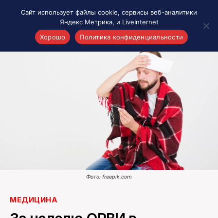
Сайт использует файлы cookie, сервисы веб-аналитики
Яндекс Метрика, и LiveInternet
Хорошо
Политика конфиденциальности
Акценты
Материалы о Рязани и области
Проекты 7 инфо
Здоровье
Интересное
Новости кино и ТВ
Новости России
Политика
Новости мира
Фото: freepik.com
Все материалы 7инфо
МЕДИЦИНА
О НАС