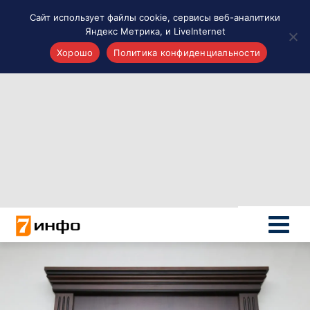
Сайт использует файлы cookie, сервисы веб-аналитики
Яндекс Метрика, и LiveInternet
Хорошо
Политика конфиденциальности
Акценты
Материалы о Рязани и области
Проекты 7 инфо
Здоровье
Интересное
Новости кино и ТВ
Новости России
Политика
Новости мира
Все материалы 7инфо
О НАС