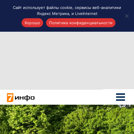
Сайт использует файлы cookie, сервисы веб-аналитики
Яндекс Метрика, и LiveInternet
Хорошо
Политика конфиденциальности
Акценты
Материалы о Рязани и области
Проекты 7 инфо
Здоровье
Интересное
Новости кино и ТВ
Новости России
Политика
Новости мира
Все материалы 7инфо
О НАС