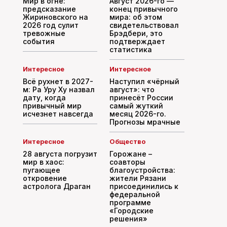
Мир в огне:
Август 2026-го —
предсказание
конец привычного
Жириновского на
мира: об этом
2026 год сулит
свидетельствовал
тревожные
Брэдбери, это
события
подтверждает
статистика
Интересное
Интересное
Всё рухнет в 2027-
Наступил «чёрный
м: Ра Уру Ху назвал
август»: что
дату, когда
принесёт России
привычный мир
самый жуткий
исчезнет навсегда
месяц 2026-го.
Прогнозы мрачные
Интересное
Общество
28 августа погрузит
Горожане –
мир в хаос:
соавторы
пугающее
благоустройства:
откровение
жители Рязани
астролога Драган
присоединились к
федеральной
программе
«Городские
решения»