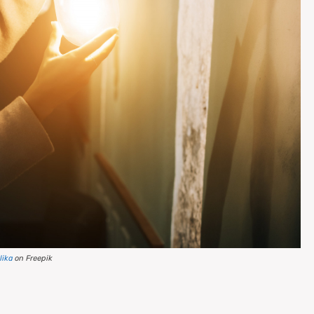
lika
on Freepik