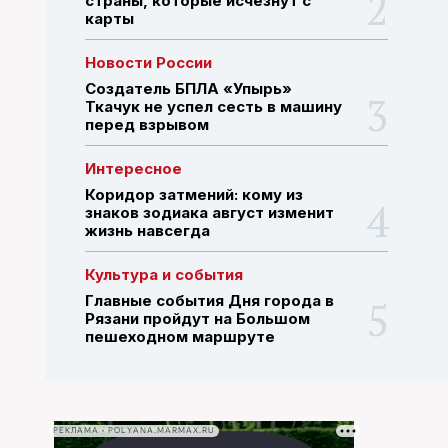
страны, которые исчезнут с
карты
ПОИСК ПО САЙТУ
Новости России
Создатель БПЛА «Упырь»
Ткачук не успел сесть в машину
перед взрывом
Интересное
Коридор затмений: кому из
знаков зодиака август изменит
жизнь навсегда
Культура и события
Главные события Дня города в
Рязани пройдут на Большом
пешеходном маршруте
РЕКЛАМА • POLYANA.MARMAX.RU