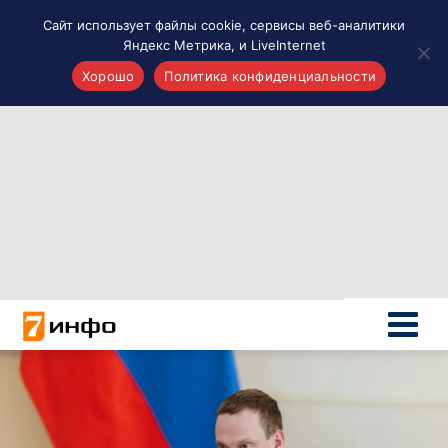
Сайт использует файлы cookie, сервисы веб-аналитики
Яндекс Метрика, и LiveInternet
Хорошо
Политика конфиденциальности
Акценты
Материалы о Рязани и области
Проекты 7 инфо
Здоровье
Интересное
Новости кино и ТВ
Новости России
Политика
Новости мира
Все материалы 7инфо
О НАС