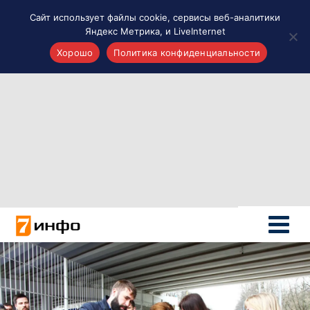
Сайт использует файлы cookie, сервисы веб-аналитики
Яндекс Метрика, и LiveInternet
Хорошо
Политика конфиденциальности
Акценты
Материалы о Рязани и области
Проекты 7 инфо
Здоровье
Интересное
Новости кино и ТВ
Новости России
Политика
Новости мира
Все материалы 7инфо
О НАС