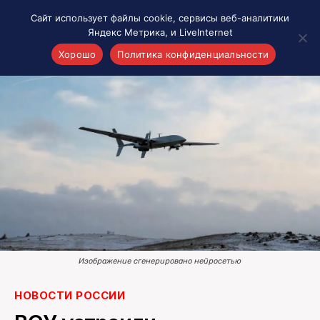
Сайт использует файлы cookie, сервисы веб-аналитики
Яндекс Метрика, и LiveInternet
Хорошо
Политика конфиденциальности
Акценты
Материалы о Рязани и области
Проекты 7 инфо
Здоровье
Интересное
Новости кино и ТВ
Новости России
Политика
Новости мира
Изображение сгенерировано нейросетью
Все материалы 7инфо
О НАС
НОВОСТИ РОССИИ