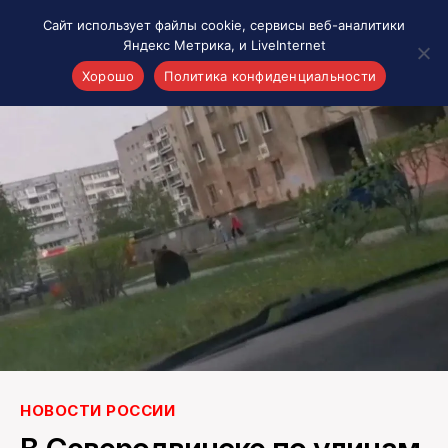
Сайт использует файлы cookie, сервисы веб-аналитики
Яндекс Метрика, и LiveInternet
Хорошо
Политика конфиденциальности
Акценты
Материалы о Рязани и области
Проекты 7 инфо
Здоровье
Интересное
Новости кино и ТВ
Новости России
Политика
Новости мира
Все материалы 7инфо
НОВОСТИ РОССИИ
О НАС