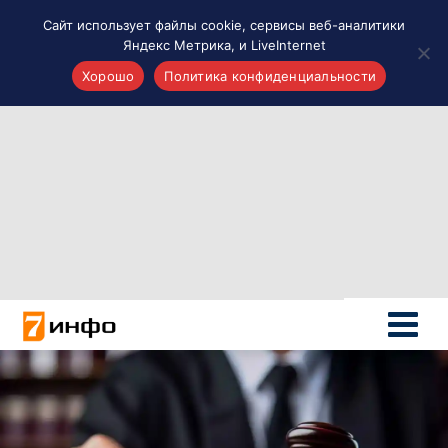
Сайт использует файлы cookie, сервисы веб-аналитики
Яндекс Метрика, и LiveInternet
Хорошо
Политика конфиденциальности
Акценты
Материалы о Рязани и области
Проекты 7 инфо
Здоровье
Интересное
Новости кино и ТВ
Новости России
Политика
Новости мира
Все материалы 7инфо
О НАС