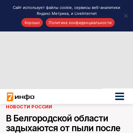
Сайт использует файлы cookie, сервисы веб-аналитики
Яндекс Метрика, и LiveInternet
Хорошо
Политика конфиденциальности
Акценты
Материалы о Рязани и области
Проекты 7 инфо
Здоровье
Интересное
Новости кино и ТВ
Новости России
Политика
Новости мира
НОВОСТИ РОССИИ
Все материалы 7инфо
В Белгородской области
О НАС
задыхаются от пыли после