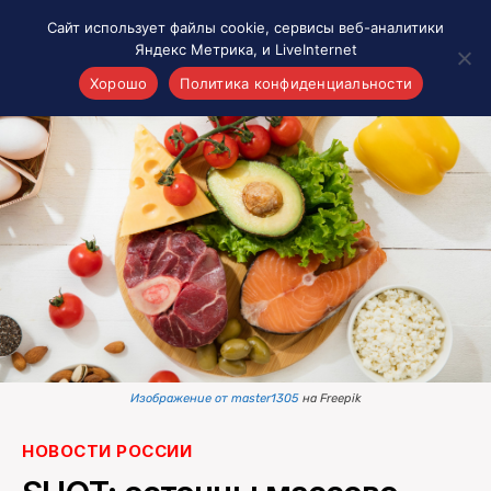
Сайт использует файлы cookie, сервисы веб-аналитики
Яндекс Метрика, и LiveInternet
Хорошо
Политика конфиденциальности
Акценты
Материалы о Рязани и области
Проекты 7 инфо
Здоровье
Интересное
Новости кино и ТВ
Новости России
Политика
Новости мира
Изображение от master1305
на Freepik
Все материалы 7инфо
О НАС
НОВОСТИ РОССИИ