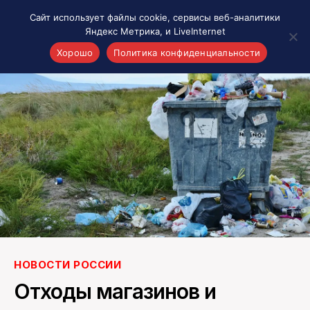
Сайт использует файлы cookie, сервисы веб-аналитики
Яндекс Метрика, и LiveInternet
Хорошо
Политика конфиденциальности
Акценты
Материалы о Рязани и области
Проекты 7 инфо
Здоровье
Интересное
Новости кино и ТВ
Новости России
Политика
Новости мира
НОВОСТИ РОССИИ
Все материалы 7инфо
О НАС
Отходы магазинов и