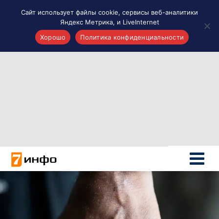
Сайт использует файлы cookie, сервисы веб-аналитики
Яндекс Метрика, и LiveInternet
Хорошо
Политика конфиденциальности
Акценты
Материалы о Рязани и области
Проекты 7 инфо
Здоровье
Интересное
Новости кино и ТВ
Новости России
Политика
Новости мира
Все материалы 7инфо
О НАС