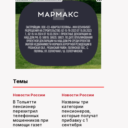
РЕКЛАМА • POLYANA.MARMAX.RU
Темы
Новости России
Новости России
В Тольятти
Названы три
пенсионер
категории
перехитрил
пенсионеров,
телефонных
которые получат
мошенников при
прибавку с 1
помощи газет
сентября