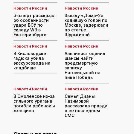
Новости России
Новости России
Эксперт рассказал
Звезду «Дома-2»,
об особенности
ходившую голой по
удара ВСУ по
Москве, задержали
складу WB в
по статье
Екатеринбурге
Шурыгиной
Новости России
Новости России
В Кисловодске
Альпинист оценил
гадюка убила
шансы найти
экскурсовода на
предсмертную
кладбище
записку
Наговицыной на
пике Победы
Новости России
Новости России
В Смоленске из-за
Семья Дианы
сильного урагана
Назимовой
погибли ребенок и
рассказала правду
женщина
о ее последнем
СМС