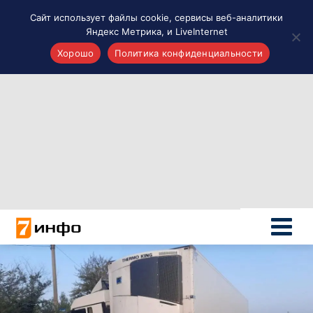
Сайт использует файлы cookie, сервисы веб-аналитики
Яндекс Метрика, и LiveInternet
Хорошо
Политика конфиденциальности
Акценты
Материалы о Рязани и области
Проекты 7 инфо
Здоровье
Интересное
Новости кино и ТВ
Новости России
Политика
Новости мира
Все материалы 7инфо
О НАС