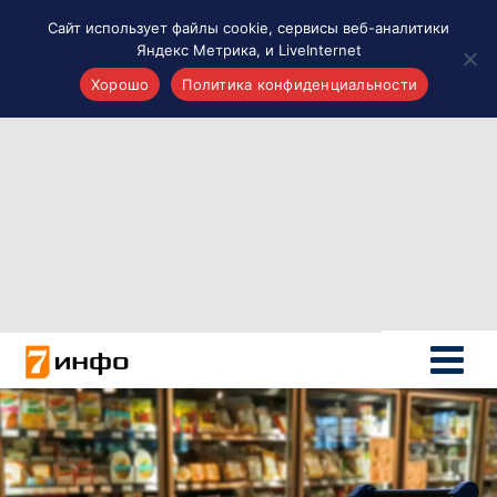
Сайт использует файлы cookie, сервисы веб-аналитики
Яндекс Метрика, и LiveInternet
Хорошо
Политика конфиденциальности
Акценты
Материалы о Рязани и области
Проекты 7 инфо
Здоровье
Интересное
Новости кино и ТВ
Новости России
Политика
Новости мира
Все материалы 7инфо
О НАС