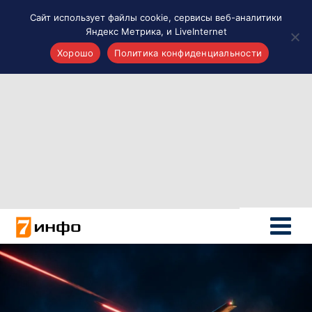
Сайт использует файлы cookie, сервисы веб-аналитики
Яндекс Метрика, и LiveInternet
Хорошо
Политика конфиденциальности
Акценты
Материалы о Рязани и области
Проекты 7 инфо
Здоровье
Интересное
Новости кино и ТВ
Новости России
Политика
Новости мира
Все материалы 7инфо
О НАС