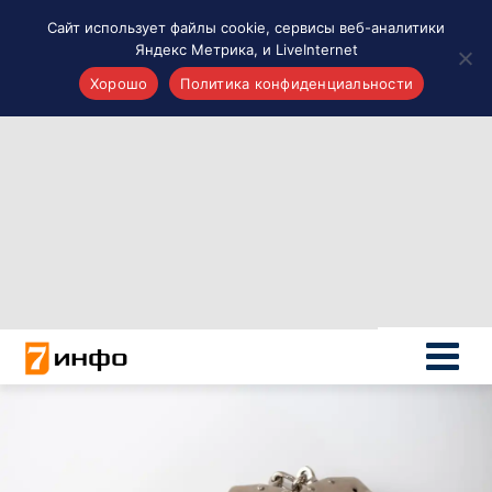
Сайт использует файлы cookie, сервисы веб-аналитики
Яндекс Метрика, и LiveInternet
Хорошо
Политика конфиденциальности
Акценты
Материалы о Рязани и области
Проекты 7 инфо
Здоровье
Интересное
Новости кино и ТВ
Новости России
Политика
Новости мира
Все материалы 7инфо
О НАС