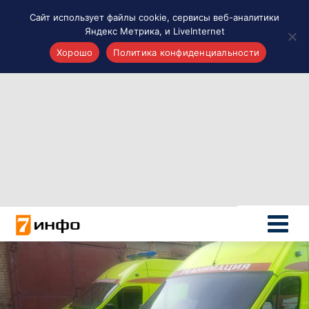
Сайт использует файлы cookie, сервисы веб-аналитики
Яндекс Метрика, и LiveInternet
Хорошо
Политика конфиденциальности
Акценты
Материалы о Рязани и области
Проекты 7 инфо
Здоровье
Интересное
Новости кино и ТВ
Новости России
Политика
Новости мира
Все материалы 7инфо
О НАС