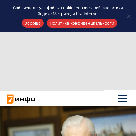
Сайт использует файлы cookie, сервисы веб-аналитики
Яндекс Метрика, и LiveInternet
Хорошо
Политика конфиденциальности
Акценты
Материалы о Рязани и области
Проекты 7 инфо
Здоровье
Интересное
Новости кино и ТВ
Новости России
Политика
Новости мира
Все материалы 7инфо
О НАС