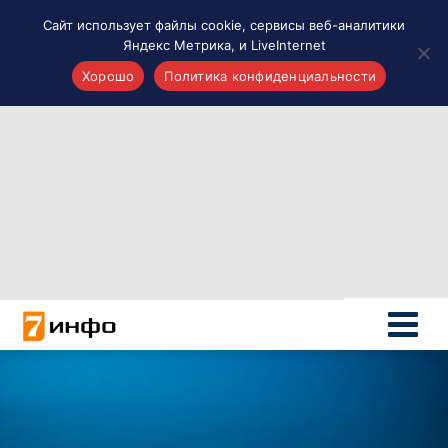
Сайт использует файлы cookie, сервисы веб-аналитики
Яндекс Метрика, и LiveInternet
Хорошо
Политика конфиденциальности
Акценты
Материалы о Рязани и области
Проекты 7 инфо
Здоровье
Интересное
Новости кино и ТВ
Новости России
Политика
Новости мира
Все материалы 7инфо
О НАС