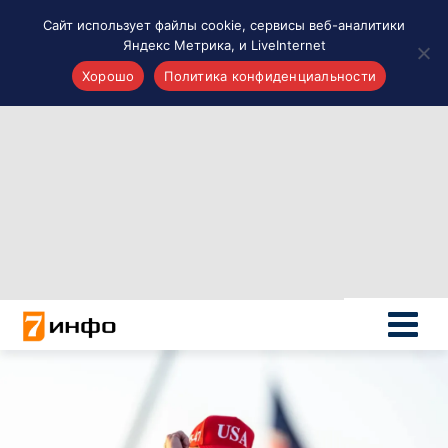
Сайт использует файлы cookie, сервисы веб-аналитики
Яндекс Метрика, и LiveInternet
Хорошо
Политика конфиденциальности
Акценты
Материалы о Рязани и области
Проекты 7 инфо
Здоровье
Интересное
Новости кино и ТВ
Новости России
Политика
Новости мира
Все материалы 7инфо
О НАС