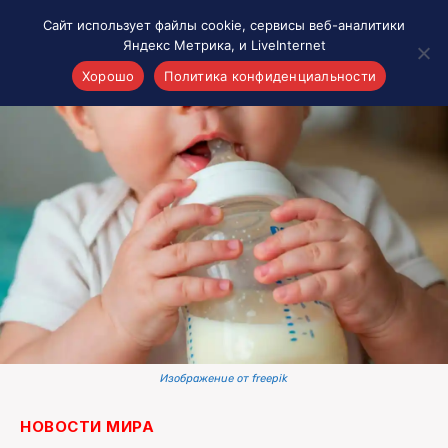
Сайт использует файлы cookie, сервисы веб-аналитики
Яндекс Метрика, и LiveInternet
Хорошо
Политика конфиденциальности
Акценты
Материалы о Рязани и области
Проекты 7 инфо
Здоровье
Интересное
Новости кино и ТВ
Новости России
Политика
Новости мира
Изображение от freepik
Все материалы 7инфо
О НАС
НОВОСТИ МИРА