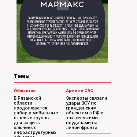
Темы
Общество
Армия и СВО
В Рязанской
Эксперты связали
области
удары ВСУ по
продолжается
гражданским
набор в мобильные
объектам в РФ с
огневые группы
тактическими
для защиты
неудачами на
ключевых
линии фронта
инфраструктурных