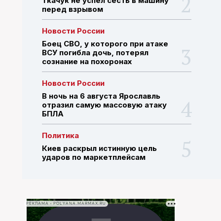
Ткачук не успел сесть в машину
перед взрывом
ПОИСК ПО САЙТУ
Новости России
Боец СВО, у которого при атаке
ВСУ погибла дочь, потерял
сознание на похоронах
Новости России
В ночь на 6 августа Ярославль
отразил самую массовую атаку
БПЛА
Политика
Киев раскрыл истинную цель
ударов по маркетплейсам
РЕКЛАМА • POLYANA.MARMAX.RU