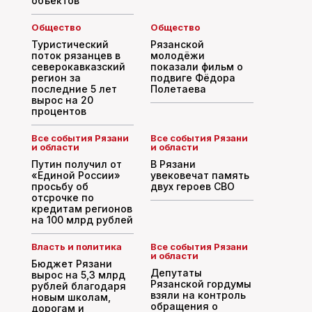
объектов
Общество
Общество
Туристический
Рязанской
поток рязанцев в
молодёжи
северокавказский
показали фильм о
регион за
подвиге Фёдора
последние 5 лет
Полетаева
вырос на 20
процентов
Все события Рязани
Все события Рязани
и области
и области
Путин получил от
В Рязани
«Единой России»
увековечат память
просьбу об
двух героев СВО
отсрочке по
кредитам регионов
на 100 млрд рублей
Власть и политика
Все события Рязани
и области
Бюджет Рязани
Депутаты
вырос на 5,3 млрд
Рязанской гордумы
рублей благодаря
взяли на контроль
новым школам,
обращения о
дорогам и