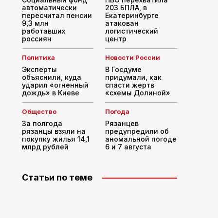
автоматически
203 БПЛА, в
пересчитал пенсии
Екатеринбурге
9,3 млн
атакован
работавших
логистический
россиян
центр
Политика
Новости России
Эксперты
В Госдуме
объяснили, куда
придумали, как
ударил «огненный
спасти жертв
дождь» в Киеве
«схемы Долиной»
Общество
Погода
За полгода
Рязанцев
рязанцы взяли на
предупредили об
покупку жилья 14,1
аномальной погоде
млрд рублей
6 и 7 августа
Статьи по теме