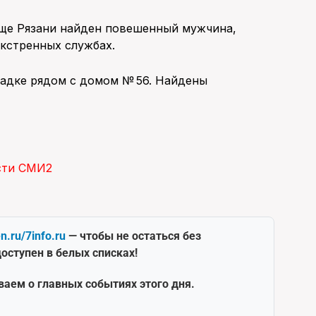
още Рязани найден повешенный мужчина,
экстренных службах.
осадке рядом с домом № 56. Найдены
сти СМИ2
en.ru/7info.ru
— чтобы не остаться без
оступен в белых списках!
ваем о главных событиях этого дня.