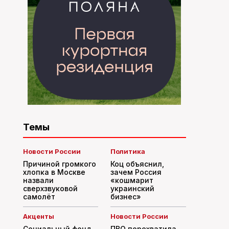
Темы
Новости России
Политика
Причиной громкого
Коц объяснил,
хлопка в Москве
зачем Россия
назвали
«кошмарит
сверхзвуковой
украинский
самолёт
бизнес»
Акценты
Новости России
Социальный фонд
ПВО перехватила