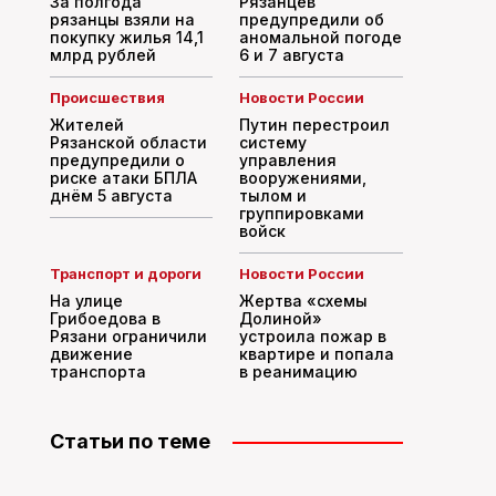
За полгода
Рязанцев
рязанцы взяли на
предупредили об
покупку жилья 14,1
аномальной погоде
млрд рублей
6 и 7 августа
Происшествия
Новости России
Жителей
Путин перестроил
Рязанской области
систему
предупредили о
управления
риске атаки БПЛА
вооружениями,
днём 5 августа
тылом и
группировками
войск
Транспорт и дороги
Новости России
На улице
Жертва «схемы
Грибоедова в
Долиной»
Рязани ограничили
устроила пожар в
движение
квартире и попала
транспорта
в реанимацию
Статьи по теме