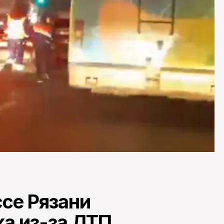
се Рязани
ка из-за ДТП