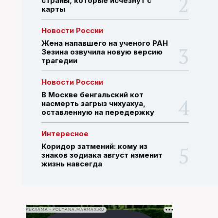
страны, которые исчезнут с
карты
ПОИСК ПО САЙТУ
Новости России
Жена напавшего на ученого РАН
Зезина озвучила новую версию
трагедии
Новости России
В Москве бенгальский кот
насмерть загрыз чихуахуа,
оставленную на передержку
Интересное
Коридор затмений: кому из
знаков зодиака август изменит
жизнь навсегда
РЕКЛАМА • POLYANA.MARMAX.RU