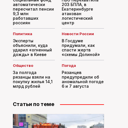
автоматически
203 БПЛА, в
пересчитал пенсии
Екатеринбурге
9,3 млн
атакован
работавших
логистический
россиян
центр
Политика
Новости России
Эксперты
В Госдуме
объяснили, куда
придумали, как
ударил «огненный
спасти жертв
дождь» в Киеве
«схемы Долиной»
Общество
Погода
За полгода
Рязанцев
рязанцы взяли на
предупредили об
покупку жилья 14,1
аномальной погоде
млрд рублей
6 и 7 августа
Статьи по теме