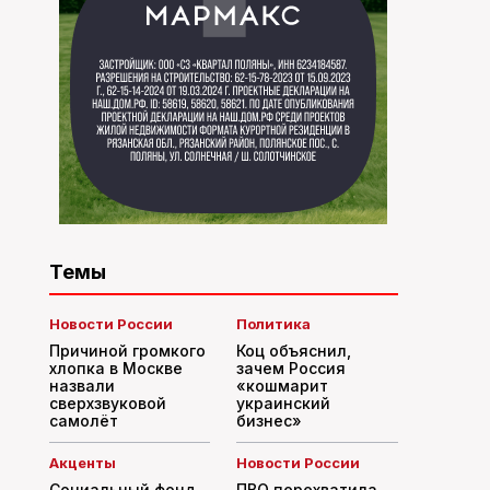
Темы
Новости России
Политика
Причиной громкого
Коц объяснил,
хлопка в Москве
зачем Россия
назвали
«кошмарит
сверхзвуковой
украинский
самолёт
бизнес»
Акценты
Новости России
Социальный фонд
ПВО перехватила