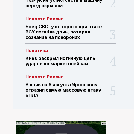
Ткачук не успел сесть в машину
перед взрывом
ПОИСК ПО САЙТУ
Новости России
Боец СВО, у которого при атаке
ВСУ погибла дочь, потерял
сознание на похоронах
Политика
Киев раскрыл истинную цель
ударов по маркетплейсам
Новости России
В ночь на 6 августа Ярославль
отразил самую массовую атаку
БПЛА
РЕКЛАМА • POLYANA.MARMAX.RU