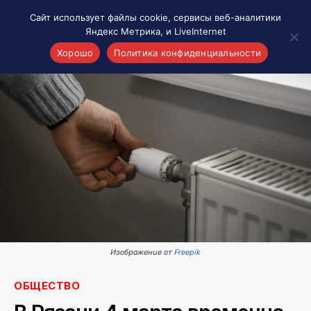
Сайт использует файлы cookie, сервисы веб-аналитики
Яндекс Метрика, и LiveInternet
Хорошо
Политика конфиденциальности
Акценты
Материалы о Рязани и области
Проекты 7 инфо
Здоровье
Интересное
Новости кино и ТВ
Новости России
Политика
Новости мира
Изображение от
Freepik
Все материалы 7инфо
О НАС
ОБЩЕСТВО