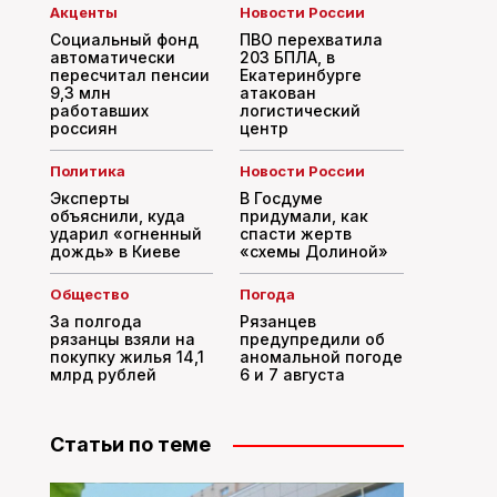
Акценты
Новости России
Социальный фонд
ПВО перехватила
автоматически
203 БПЛА, в
пересчитал пенсии
Екатеринбурге
9,3 млн
атакован
работавших
логистический
россиян
центр
Политика
Новости России
Эксперты
В Госдуме
объяснили, куда
придумали, как
ударил «огненный
спасти жертв
дождь» в Киеве
«схемы Долиной»
Общество
Погода
За полгода
Рязанцев
рязанцы взяли на
предупредили об
покупку жилья 14,1
аномальной погоде
млрд рублей
6 и 7 августа
Статьи по теме