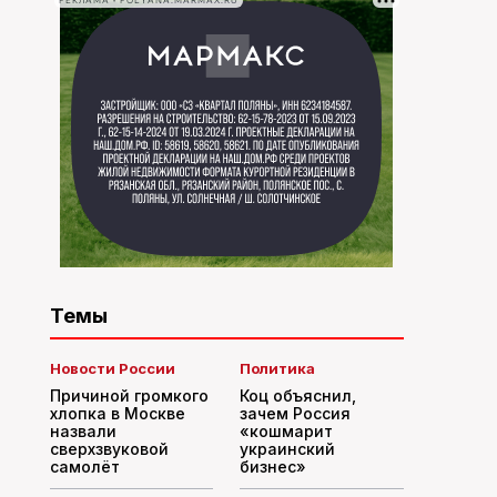
РЕКЛАМА • POLYANA.MARMAX.RU
Темы
Новости России
Политика
Причиной громкого
Коц объяснил,
хлопка в Москве
зачем Россия
назвали
«кошмарит
сверхзвуковой
украинский
самолёт
бизнес»