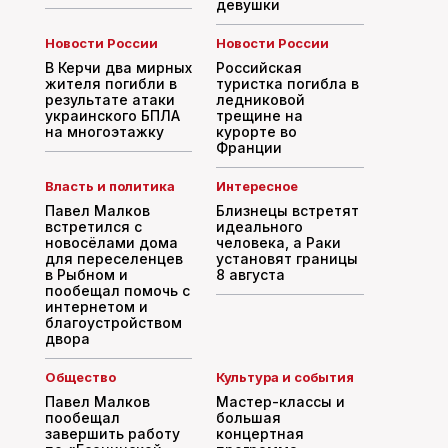
девушки
Новости России
Новости России
В Керчи два мирных
Российская
жителя погибли в
туристка погибла в
результате атаки
ледниковой
украинского БПЛА
трещине на
на многоэтажку
курорте во
Франции
Власть и политика
Интересное
Павел Малков
Близнецы встретят
встретился с
идеального
новосёлами дома
человека, а Раки
для переселенцев
установят границы
в Рыбном и
8 августа
пообещал помочь с
интернетом и
благоустройством
двора
Общество
Культура и события
Павел Малков
Мастер-классы и
пообещал
большая
завершить работу
концертная