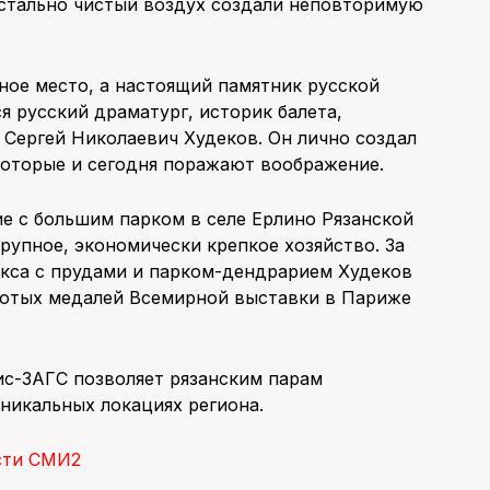
истально чистый воздух создали неповторимую
ное место, а настоящий памятник русской
 русский драматург, историк балета,
 Сергей Николаевич Худеков. Он лично создал
которые и сегодня поражают воображение.
ие с большим парком в селе Ерлино Рязанской
крупное, экономически крепкое хозяйство. За
екса с прудами и парком-дендрарием Худеков
лотых медалей Всемирной выставки в Париже
ис-ЗАГС позволяет рязанским парам
никальных локациях региона.
сти СМИ2