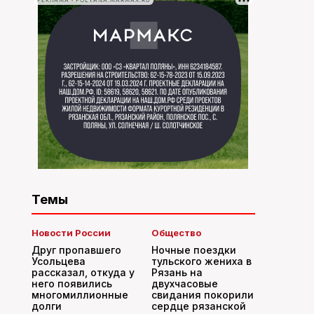
РЕКЛАМА • POLYANA.MARMAX.RU
Темы
Новости России
Общество
Друг пропавшего
Ночные поездки
Усольцева
тульского жениха в
рассказал, откуда у
Рязань на
него появились
двухчасовые
многомиллионные
свидания покорили
долги
сердце рязанской