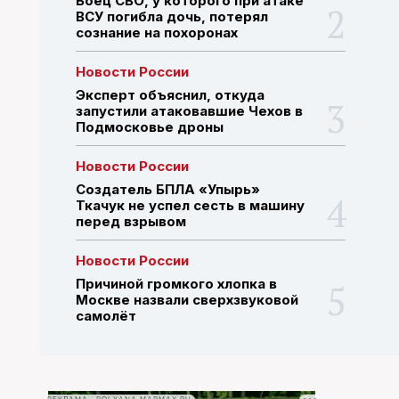
Боец СВО, у которого при атаке
ВСУ погибла дочь, потерял
сознание на похоронах
ПОИСК ПО САЙТУ
Новости России
Эксперт объяснил, откуда
запустили атаковавшие Чехов в
Подмосковье дроны
Новости России
Создатель БПЛА «Упырь»
Ткачук не успел сесть в машину
перед взрывом
Новости России
Причиной громкого хлопка в
Москве назвали сверхзвуковой
самолёт