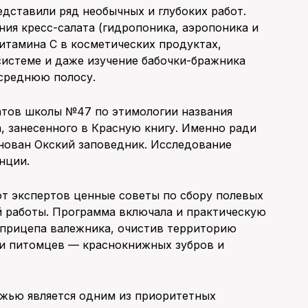
дставили ряд необычных и глубоких работ.
ия кресс-салата (гидропоника, аэропоника и
итамина С в косметических продуктах,
системе и даже изучение бабочки-бражника
 среднюю полосу.
атов школы №47 по этимологии названия
, занесенного в Красную книгу. Именно ради
снован Окский заповедник. Исследование
нции.
от экспертов ценные советы по сбору полевых
й работы. Программа включала и практическую
 прицепа валежника, очистив территорию
ли питомцев — краснокнижных зубров и
ежью является одним из приоритетных