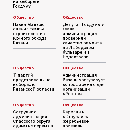
на выборы в
Госдуму
Общество
Общество
Павел Малков
Депутат Госдумы и
оценил темпы
глава
строительства
администрации
Южного обхода
проверили
Рязани
качество ремонта
на Лыбедском
бульваре и в
Недостоево
Общество
Общество
11 партий
Администрация
представлены на
Рязани урегулирует
выборах в
вопрос аренды для
Рязанской области
организации
«Росток»
Общество
Общество
Сотрудник
Карелин и
администрации
«Струна» на
Спасского округа
жеребьёвке
одним из первых в
призвали