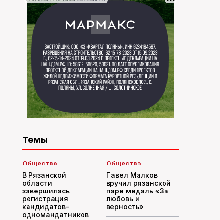
РЕКЛАМА • POLYANA.MARMAX.RU
Темы
Общество
Общество
В Рязанской
Павел Малков
области
вручил рязанской
завершилась
паре медаль «За
регистрация
любовь и
кандидатов-
верность»
одномандатников