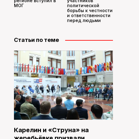
регионе вступил в
участников
МОГ
политической
борьбы к честности
и ответственности
перед людьми
Статьи по теме
Карелин и «Струна» на
жеребьёвке призвали