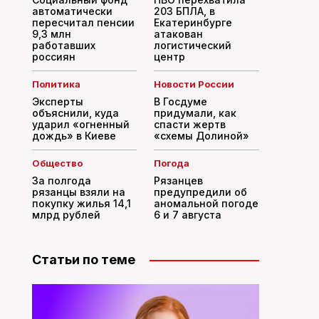
автоматически
203 БПЛА, в
пересчитал пенсии
Екатеринбурге
9,3 млн
атакован
работавших
логистический
россиян
центр
Политика
Новости России
Эксперты
В Госдуме
объяснили, куда
придумали, как
ударил «огненный
спасти жертв
дождь» в Киеве
«схемы Долиной»
Общество
Погода
За полгода
Рязанцев
рязанцы взяли на
предупредили об
покупку жилья 14,1
аномальной погоде
млрд рублей
6 и 7 августа
Статьи по теме