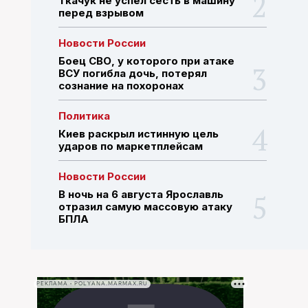
Ткачук не успел сесть в машину
перед взрывом
ПОИСК ПО САЙТУ
Новости России
Боец СВО, у которого при атаке
ВСУ погибла дочь, потерял
сознание на похоронах
Политика
Киев раскрыл истинную цель
ударов по маркетплейсам
Новости России
В ночь на 6 августа Ярославль
отразил самую массовую атаку
БПЛА
РЕКЛАМА • POLYANA.MARMAX.RU