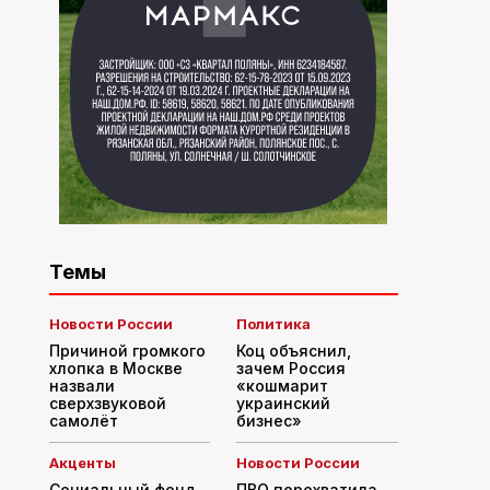
Темы
Новости России
Политика
Причиной громкого
Коц объяснил,
хлопка в Москве
зачем Россия
назвали
«кошмарит
сверхзвуковой
украинский
самолёт
бизнес»
Акценты
Новости России
Социальный фонд
ПВО перехватила