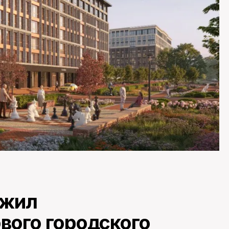
лжил
вого городского