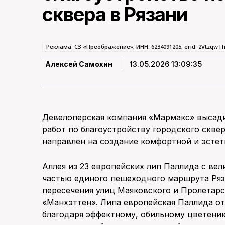
сквера в Рязани
Реклама: СЗ «Преображение», ИНН: 6234091205, erid: 2VtzqwT
13.05.2026 13:09:35
Алексей Самохин
Девелоперская компания «Мармакс» высади
работ по благоустройству городского скве
направлен на создание комфортной и эстет
Аллея из 23 европейских лип Паллида с в
частью единого пешеходного маршрута Ряз
пересечения улиц Маяковского и Пролетарс
«Манхэттен». Липа европейская Паллида о
благодаря эффектному, обильному цветени