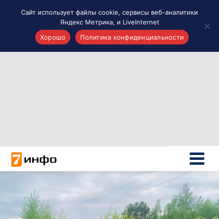
Сайт использует файлы cookie, сервисы веб-аналитики
Яндекс Метрика, и LiveInternet
Хорошо
Политика конфиденциальности
Акценты
Материалы о Рязани и области
Проекты 7 инфо
Здоровье
Интересное
Новости кино и ТВ
Новости России
Политика
Новости мира
Все материалы 7инфо
О НАС