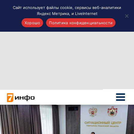
Сайт использует файлы cookie, сервисы веб-аналитики
Яндекс Метрика, и LiveInternet
Хорошо
Политика конфиденциальности
Акценты
Материалы о Рязани и области
Проекты 7 инфо
Здоровье
Интересное
Новости кино и ТВ
Новости России
Политика
Новости мира
Все материалы 7инфо
О НАС