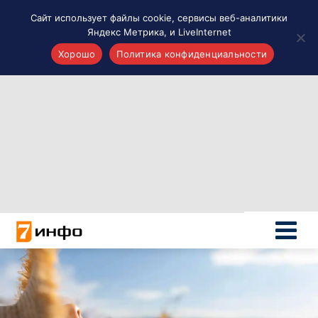
Сайт использует файлы cookie, сервисы веб-аналитики
Яндекс Метрика, и LiveInternet
Хорошо
Политика конфиденциальности
Акценты
Материалы о Рязани и области
Проекты 7 инфо
Здоровье
Интересное
Новости кино и ТВ
Новости России
Политика
Новости мира
Все материалы 7инфо
О НАС