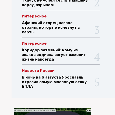
Ткачук не успел сесть в машину
перед взрывом
ПОИСК ПО САЙТУ
Интересное
Афонский старец назвал
страны, которые исчезнут с
карты
Интересное
Коридор затмений: кому из
знаков зодиака август изменит
жизнь навсегда
Новости России
В ночь на 6 августа Ярославль
отразил самую массовую атаку
БПЛА
РЕКЛАМА • POLYANA.MARMAX.RU