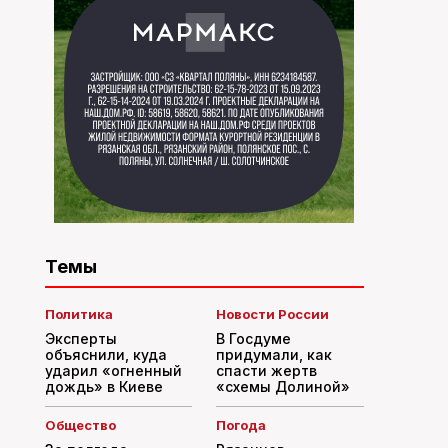
Темы
Политика
Новости России
Эксперты
В Госдуме
объяснили, куда
придумали, как
ударил «огненный
спасти жертв
дождь» в Киеве
«схемы Долиной»
Общество
Погода