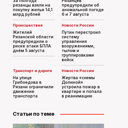
За полгода
Рязанцев
рязанцы взяли на
предупредили об
покупку жилья 14,1
аномальной погоде
млрд рублей
6 и 7 августа
Происшествия
Новости России
Жителей
Путин перестроил
Рязанской области
систему
предупредили о
управления
риске атаки БПЛА
вооружениями,
днём 5 августа
тылом и
группировками
войск
Транспорт и дороги
Новости России
На улице
Жертва «схемы
Грибоедова в
Долиной»
Рязани ограничили
устроила пожар в
движение
квартире и попала
транспорта
в реанимацию
Статьи по теме