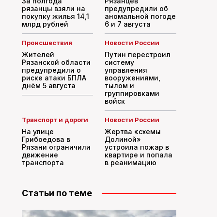
За полгода
Рязанцев
рязанцы взяли на
предупредили об
покупку жилья 14,1
аномальной погоде
млрд рублей
6 и 7 августа
Происшествия
Новости России
Жителей
Путин перестроил
Рязанской области
систему
предупредили о
управления
риске атаки БПЛА
вооружениями,
днём 5 августа
тылом и
группировками
войск
Транспорт и дороги
Новости России
На улице
Жертва «схемы
Грибоедова в
Долиной»
Рязани ограничили
устроила пожар в
движение
квартире и попала
транспорта
в реанимацию
Статьи по теме