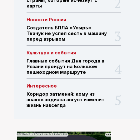
страны, которые исчезнут с
карты
ПОИСК ПО САЙТУ
Новости России
Создатель БПЛА «Упырь»
Ткачук не успел сесть в машину
перед взрывом
Культура и события
Главные события Дня города в
Рязани пройдут на Большом
пешеходном маршруте
Интересное
Коридор затмений: кому из
знаков зодиака август изменит
жизнь навсегда
РЕКЛАМА • POLYANA.MARMAX.RU