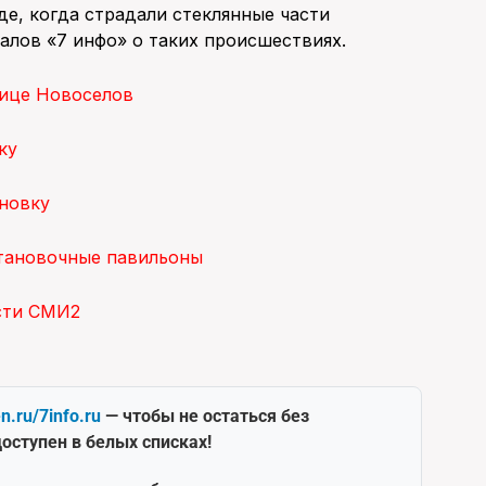
де, когда страдали стеклянные части
алов «7 инфо» о таких происшествиях.
лице Новоселов
ку
ановку
тановочные павильоны
сти СМИ2
en.ru/7info.ru
— чтобы не остаться без
оступен в белых списках!