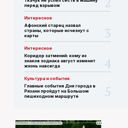
Ткачук не успел сесть в машину
перед взрывом
ПОИСК ПО САЙТУ
Интересное
Афонский старец назвал
страны, которые исчезнут с
карты
Интересное
Коридор затмений: кому из
знаков зодиака август изменит
жизнь навсегда
Культура и события
Главные события Дня города в
Рязани пройдут на Большом
пешеходном маршруте
РЕКЛАМА • POLYANA.MARMAX.RU