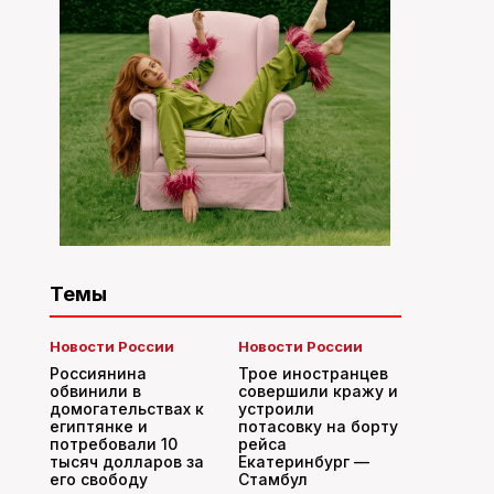
Темы
Новости России
Новости России
Россиянина
Трое иностранцев
обвинили в
совершили кражу и
домогательствах к
устроили
египтянке и
потасовку на борту
потребовали 10
рейса
тысяч долларов за
Екатеринбург —
его свободу
Стамбул