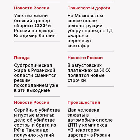
Новости России
Транспорт и дороги
Ушел из жизни
На Московском
бывший тренер
шоссе после
сборных СССР и
реконструкции
России по дзюдо
уберут проезд к ТД
Владимир Каплин
«Барс» и
перенесут
светофор
Погода
Новости России
Субтропическая
В августовских
жара в Рязанской
платежках за ЖКХ
области сменится
появятся новые
резким
строчки
похолоданием уже
в эти выходные
Новости России
Происшествия
Серийные убийства
Два человека
и пустые могилы:
зажаты в
дело об убийстве
автомобилях после
сестры и брата из
ДТП у комплекса
РФ в Таиланде
«В некотором
получило жуткий
царстве» в Рязани
поворот
— соцсети