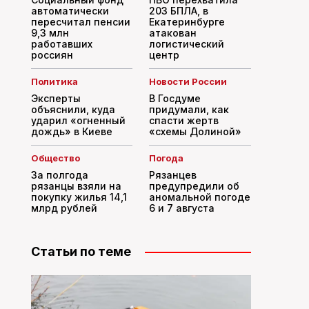
автоматически
203 БПЛА, в
пересчитал пенсии
Екатеринбурге
9,3 млн
атакован
работавших
логистический
россиян
центр
Политика
Новости России
Эксперты
В Госдуме
объяснили, куда
придумали, как
ударил «огненный
спасти жертв
дождь» в Киеве
«схемы Долиной»
Общество
Погода
За полгода
Рязанцев
рязанцы взяли на
предупредили об
покупку жилья 14,1
аномальной погоде
млрд рублей
6 и 7 августа
Статьи по теме