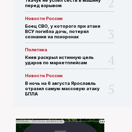
Ткачук не успел сесть в машину
перед взрывом
ПОИСК ПО САЙТУ
Новости России
Боец СВО, у которого при атаке
ВСУ погибла дочь, потерял
сознание на похоронах
Политика
Киев раскрыл истинную цель
ударов по маркетплейсам
Новости России
В ночь на 6 августа Ярославль
отразил самую массовую атаку
БПЛА
РЕКЛАМА • POLYANA.MARMAX.RU