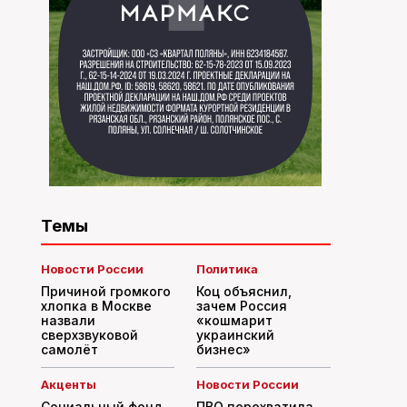
Темы
Новости России
Политика
Причиной громкого
Коц объяснил,
хлопка в Москве
зачем Россия
назвали
«кошмарит
сверхзвуковой
украинский
самолёт
бизнес»
Акценты
Новости России
Социальный фонд
ПВО перехватила