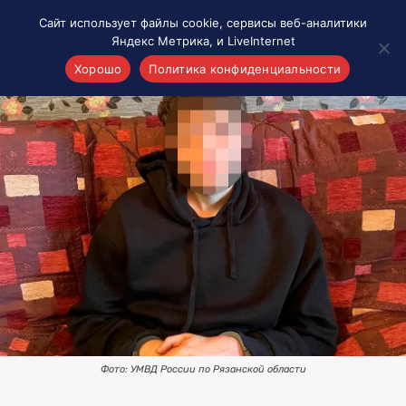
Сайт использует файлы cookie, сервисы веб-аналитики
Яндекс Метрика, и LiveInternet
Хорошо
Политика конфиденциальности
Акценты
Материалы о Рязани и области
Проекты 7 инфо
Здоровье
Интересное
Новости кино и ТВ
Новости России
Политика
Новости мира
Все материалы 7инфо
Фото: УМВД России по Рязанской области
О НАС