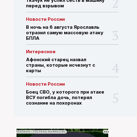
Ткачук не успел сесть в машину
перед взрывом
ПОИСК ПО САЙТУ
Новости России
В ночь на 6 августа Ярославль
отразил самую массовую атаку
БПЛА
Интересное
Афонский старец назвал
страны, которые исчезнут с
карты
Новости России
Боец СВО, у которого при атаке
ВСУ погибла дочь, потерял
сознание на похоронах
РЕКЛАМА • POLYANA.MARMAX.RU