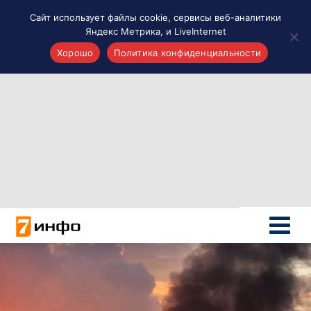
Сайт использует файлы cookie, сервисы веб-аналитики
Яндекс Метрика, и LiveInternet
Хорошо
Политика конфиденциальности
Акценты
Материалы о Рязани и области
Проекты 7 инфо
Здоровье
Интересное
Новости кино и ТВ
Новости России
Политика
Новости мира
Все материалы 7инфо
О НАС