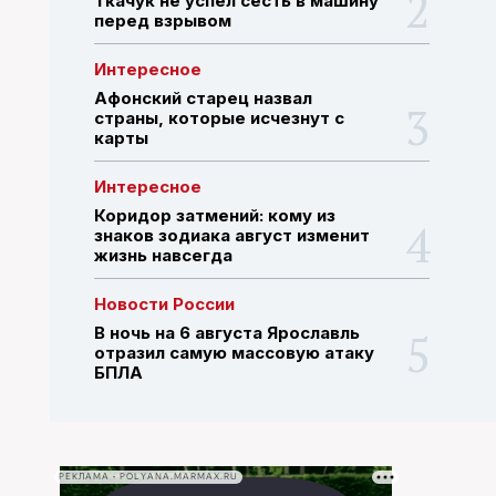
Ткачук не успел сесть в машину
перед взрывом
ПОИСК ПО САЙТУ
Интересное
Афонский старец назвал
страны, которые исчезнут с
карты
Интересное
Коридор затмений: кому из
знаков зодиака август изменит
жизнь навсегда
Новости России
В ночь на 6 августа Ярославль
отразил самую массовую атаку
БПЛА
РЕКЛАМА • POLYANA.MARMAX.RU