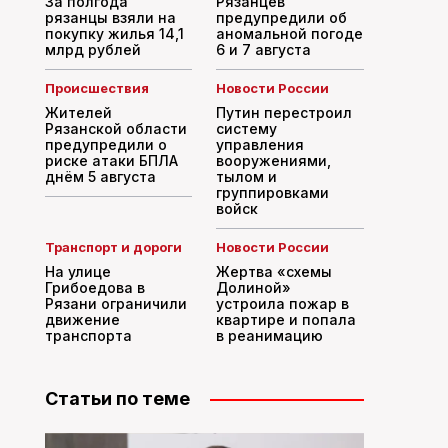
За полгода
Рязанцев
рязанцы взяли на
предупредили об
покупку жилья 14,1
аномальной погоде
млрд рублей
6 и 7 августа
Происшествия
Новости России
Жителей
Путин перестроил
Рязанской области
систему
предупредили о
управления
риске атаки БПЛА
вооружениями,
днём 5 августа
тылом и
группировками
войск
Транспорт и дороги
Новости России
На улице
Жертва «схемы
Грибоедова в
Долиной»
Рязани ограничили
устроила пожар в
движение
квартире и попала
транспорта
в реанимацию
Статьи по теме