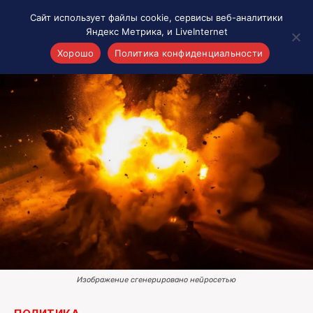
Сайт использует файлы cookie, сервисы веб-аналитики
Яндекс Метрика, и LiveInternet
Хорошо
Политика конфиденциальности
Акценты
Материалы о Рязани и области
Проекты 7 инфо
Здоровье
Интересное
Новости кино и ТВ
Новости России
Политика
Новости мира
Все материалы 7инфо
Изображение сгенерировано нейросетью
О НАС