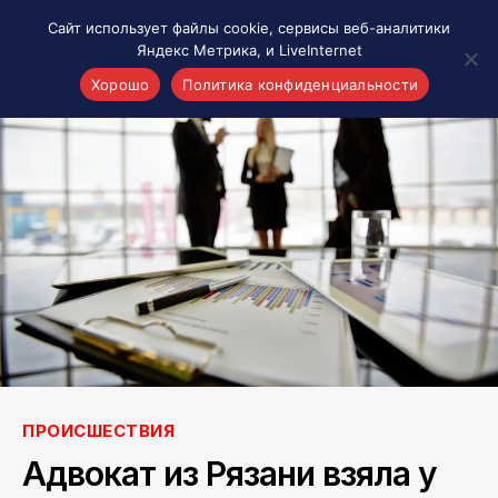
Сайт использует файлы cookie, сервисы веб-аналитики
Яндекс Метрика, и LiveInternet
Хорошо
Политика конфиденциальности
Акценты
Материалы о Рязани и области
Проекты 7 инфо
Здоровье
Интересное
Новости кино и ТВ
Новости России
Политика
Новости мира
Все материалы 7инфо
ПРОИСШЕСТВИЯ
О НАС
Адвокат из Рязани взяла у