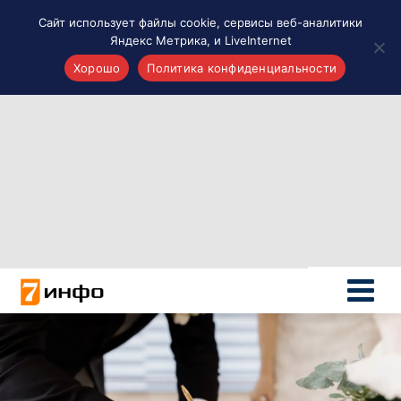
Сайт использует файлы cookie, сервисы веб-аналитики
Яндекс Метрика, и LiveInternet
Хорошо
Политика конфиденциальности
Акценты
Материалы о Рязани и области
Проекты 7 инфо
Здоровье
Интересное
Новости кино и ТВ
Новости России
Политика
Новости мира
Все материалы 7инфо
О НАС